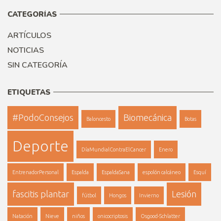
CATEGORÍAS
ARTÍCULOS
NOTICIAS
SIN CATEGORÍA
ETIQUETAS
#PodoConsejos
Biomecánica
Baloncesto
Botas
Deporte
DíaMundialContraElCancer
Enero
EntrenadorPersonal
Espalda
EspaldaSana
espolón calcáneo
Esquí
fascitis plantar
Lesión
fútbol
Hongos
Invierno
Natación
Nieve
niños
onicocriptosis
Osgood-Schlatter