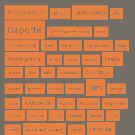
#PodoConsejos
Biomecánica
Baloncesto
Botas
Deporte
DíaMundialContraElCancer
Enero
EntrenadorPersonal
Espalda
EspaldaSana
espolón calcáneo
Esquí
fascitis plantar
Lesión
fútbol
Hongos
Invierno
Natación
Nieve
niños
onicocriptosis
Osgood-Schlatter
pies
papiloma
periostitis
pie cavo
pie plano
pie valgo
PodoConsejo
piscina
Podólogo
Posturología
Pretemporada
Primavera
PsoasIliaco
Rugby
Running
Templar
Tenis
zapatillas
verrugas plantares
Verano
voleibol