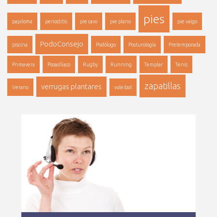
pies
papiloma
periostitis
pie cavo
pie plano
pie valgo
PodoConsejo
piscina
Podólogo
Posturología
Pretemporada
Primavera
PsoasIliaco
Rugby
Running
Templar
Tenis
zapatillas
verrugas plantares
Verano
voleibol