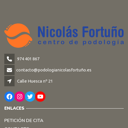
974 401 867
contacto@podologianicolasfortuño.es
Calle Huesca nº 21
Facebook
Instagram
Twitter
YouTube
ENLACES
PETICIÓN DE CITA