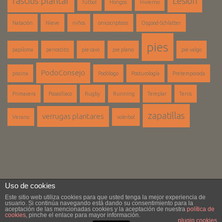
fascitis plantar
Lesión
fútbol
Hongos
Invierno
Natación
Nieve
niños
onicocriptosis
Osgood-Schlatter
pies
papiloma
periostitis
pie cavo
pie plano
pie valgo
PodoConsejo
piscina
Podólogo
Posturología
Pretemporada
Primavera
PsoasIliaco
Rugby
Running
Templar
Tenis
zapatillas
verrugas plantares
Verano
voleibol
Uso de cookies
Este sitio web utiliza cookies para que usted tenga la mejor experiencia de
Copyright ©2017 Centro de Podología Nicolás Fortuño. Todos los
usuario. Si continúa navegando está dando su consentimiento para la
derechos reservados.
aceptación de las mencionadas cookies y la aceptación de nuestra
política de
cookies
, pinche el enlace para mayor información.
Diseño y desarrollo por
Pablo Conde.
plugin cookies