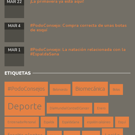
¡La primavera ya está aquí!
MAR 22
#PodoConsejo: Compra correcta de unas botas
MAR 4
de esquí
#PodoConsejo: La natación relacionada con la
MAR 1
#EspaldaSana
ETIQUETAS
#PodoConsejos
Biomecánica
Baloncesto
Botas
Deporte
DíaMundialContraElCancer
Enero
EntrenadorPersonal
Espalda
EspaldaSana
espolón calcáneo
Esquí