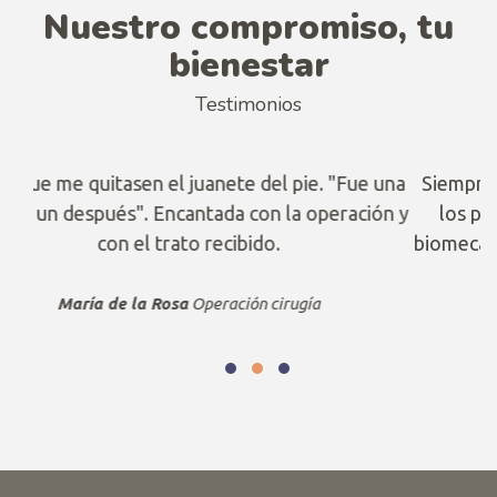
Nuestro compromiso, tu
bienestar
Testimonios
 una
Siempre se me cargaban los gemelos después de
ón y
los partidos. Después de hacerme un estudio
biomecánico y seguir las pautas de Nicolás dejaron
de molestarme lo gemelos.
Jorge Ababol
Futbolista