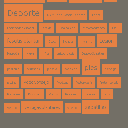
Deporte
DíaMundialContraElCancer
Enero
EntrenadorPersonal
Espalda
EspaldaSana
espolón calcáneo
Esquí
fascitis plantar
Lesión
fútbol
Hongos
Invierno
Natación
Nieve
niños
onicocriptosis
Osgood-Schlatter
pies
papiloma
periostitis
pie cavo
pie plano
pie valgo
PodoConsejo
piscina
Podólogo
Posturología
Pretemporada
Primavera
PsoasIliaco
Rugby
Running
Templar
Tenis
zapatillas
verrugas plantares
Verano
voleibol