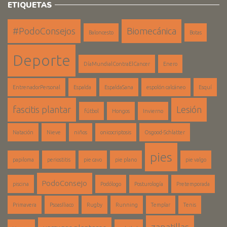
ETIQUETAS
#PodoConsejos
Biomecánica
Baloncesto
Botas
Deporte
DíaMundialContraElCancer
Enero
EntrenadorPersonal
Espalda
EspaldaSana
espolón calcáneo
Esquí
fascitis plantar
Lesión
fútbol
Hongos
Invierno
Natación
Nieve
niños
onicocriptosis
Osgood-Schlatter
pies
papiloma
periostitis
pie cavo
pie plano
pie valgo
PodoConsejo
piscina
Podólogo
Posturología
Pretemporada
Primavera
PsoasIliaco
Rugby
Running
Templar
Tenis
zapatillas