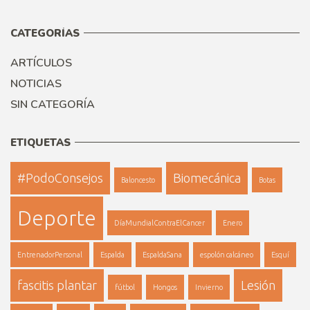
CATEGORÍAS
ARTÍCULOS
NOTICIAS
SIN CATEGORÍA
ETIQUETAS
#PodoConsejos
Biomecánica
Baloncesto
Botas
Deporte
DíaMundialContraElCancer
Enero
EntrenadorPersonal
Espalda
EspaldaSana
espolón calcáneo
Esquí
fascitis plantar
Lesión
fútbol
Hongos
Invierno