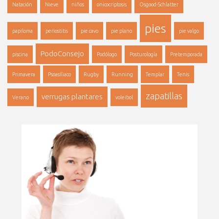
Natación
Nieve
niños
onicocriptosis
Osgood-Schlatter
pies
papiloma
periostitis
pie cavo
pie plano
pie valgo
PodoConsejo
piscina
Podólogo
Posturología
Pretemporada
Primavera
PsoasIliaco
Rugby
Running
Templar
Tenis
zapatillas
verrugas plantares
Verano
voleibol