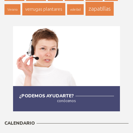
zapatillas
verrugas plantares
Verano
voleibol
¿PODEMOS AYUDARTE?
conócenos
Más
CALENDARIO