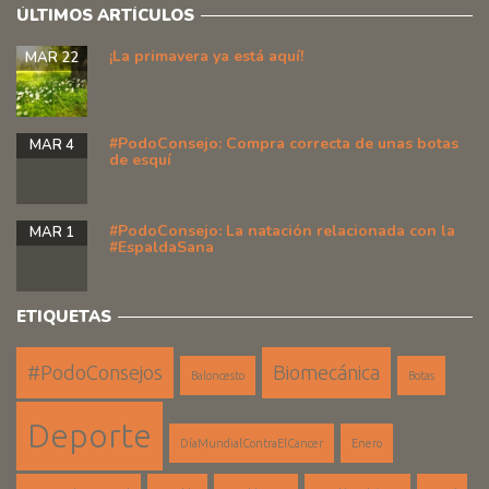
ÚLTIMOS ARTÍCULOS
¡La primavera ya está aquí!
MAR 22
#PodoConsejo: Compra correcta de unas botas
MAR 4
de esquí
#PodoConsejo: La natación relacionada con la
MAR 1
#EspaldaSana
ETIQUETAS
#PodoConsejos
Biomecánica
Baloncesto
Botas
Deporte
DíaMundialContraElCancer
Enero