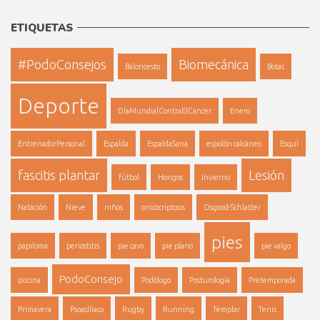
ETIQUETAS
#PodoConsejos
Biomecánica
Baloncesto
Botas
Deporte
DíaMundialContraElCancer
Enero
EntrenadorPersonal
Espalda
EspaldaSana
espolón calcáneo
Esquí
fascitis plantar
Lesión
fútbol
Hongos
Invierno
Natación
Nieve
niños
onicocriptosis
Osgood-Schlatter
pies
papiloma
periostitis
pie cavo
pie plano
pie valgo
PodoConsejo
piscina
Podólogo
Posturología
Pretemporada
Primavera
PsoasIliaco
Rugby
Running
Templar
Tenis