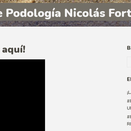
e Podología Nicolás For
 aquí!
B
E
¡
#
U
#
R