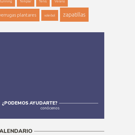
Running
Templar
Tenis
Verano
zapatillas
verrugas plantares
voleibol
¿PODEMOS AYUDARTE?
conócenos
Más
ALENDARIO