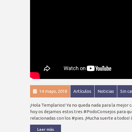
14 mayo, 2018
Artículos
Noticias
Sin c
¡Hola Templarios! Ya no queda nada para la mejor 
hoy os dejamos estos tres #PodoConsejos para que 
relacionadas con los #pies. ¡Mucha suerte a todos
Leer más