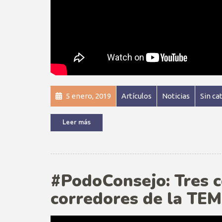
5 enero, 2019
Artículos
Noticias
Sin ca
Leer más
#PodoConsejo: Tres c
corredores de la TE