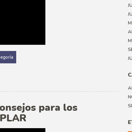
J
J
M
A
M
S
tegoría
J
C
A
N
onsejos para los
S
MPLAR
E