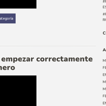
#
E
#
categoría
R
C
A
 empezar correctamente
M
nero
F
E
M
M
F
E