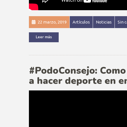
22 marzo, 2019
Artículos
Noticias
Sin 
Leer más
#PodoConsejo: Como
a hacer deporte en e