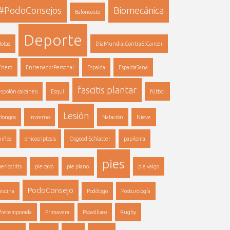
#PodoConsejos
Biomecánica
Baloncesto
Deporte
Botas
DíaMundialContraElCancer
Enero
EntrenadorPersonal
Espalda
EspaldaSana
fascitis plantar
espolón calcáneo
Esquí
fútbol
Lesión
Hongos
Invierno
Natación
Nieve
niños
onicocriptosis
Osgood-Schlatter
papiloma
pies
periostitis
pie cavo
pie plano
pie valgo
PodoConsejo
piscina
Podólogo
Posturología
Pretemporada
Primavera
PsoasIliaco
Rugby