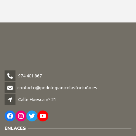
974 401 867
contacto@podologianicolasfortuño.es
Calle Huesca nº 21
Facebook
Instagram
Twitter
YouTube
ENLACES