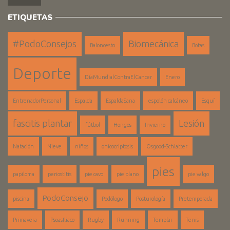
ETIQUETAS
#PodoConsejos
Biomecánica
Baloncesto
Botas
Deporte
DíaMundialContraElCancer
Enero
EntrenadorPersonal
Espalda
EspaldaSana
espolón calcáneo
Esquí
fascitis plantar
Lesión
fútbol
Hongos
Invierno
Natación
Nieve
niños
onicocriptosis
Osgood-Schlatter
pies
papiloma
periostitis
pie cavo
pie plano
pie valgo
PodoConsejo
piscina
Podólogo
Posturología
Pretemporada
Primavera
PsoasIliaco
Rugby
Running
Templar
Tenis